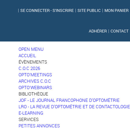
|
SE CONNECTER - S'INSCRIRE
|
SITE PUBLIC
|
MON PANIER
ADHÉRER
|
CONTACT
OPEN MENU
ACCUEIL
ÉVÈNEMENTS
C.O.C 2026
OPTO'MEETINGS
ARCHIVES C.O.C
OPTO'WEBINARS
BIBLIOTHÈQUE
JOF - LE JOURNAL FRANCOPHONE D’OPTOMÉTRIE
LRO - LA REVUE D’OPTOMÉTRIE ET DE CONTACTOLOGIE
E-LEARNING
SERVICES
PETITES ANNONCES