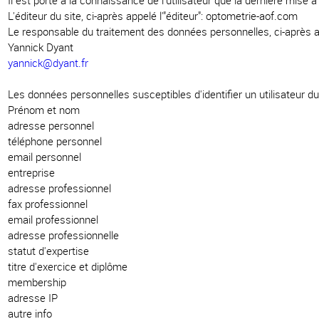
Il est porté à la connaissance de l'utilisateur que la dernière mise à
L'éditeur du site, ci-après appelé l'"éditeur": optometrie-aof.com
Le responsable du traitement des données personnelles, ci-après ap
Yannick Dyant
yannick@dyant.fr
Les données personnelles susceptibles d'identifier un utilisateur 
Prénom et nom
adresse personnel
téléphone personnel
email personnel
entreprise
adresse professionnel
fax professionnel
email professionnel
adresse professionnelle
statut d'expertise
titre d'exercice et diplôme
membership
adresse IP
autre info