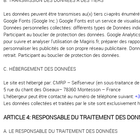
B. TRANSMISSION DES DONNÉES A DES TIERS
Les données peuvent être transmises au(x) tiers ci-après énuméré
Google Fonts (Google Inc.) Google Fonts est un service de visualis
Données personnelles collectées: différents types de Données indiqué
Participant au bouclier de protection des données. Google Analytics
pour suivre et analyser l’utilisation de Magiris.fr, préparer des rap
personnaliser les publicités de son propre réseau publicitaire. Donn
retrait. Participant au bouclier de protection des données.
C. HÉBERGEMENT DES DONNÉES
Le site est hébergé par: CMRP – Selfserveur (en sous-traitance de Ma
5 rue du chant des Oiseaux– 78360 Montesson – France
L'hébergeur peut être contacté au numéro de téléphone suivant:
+
Les données collectées et traitées par le site sont exclusivement 
ARTICLE 4: RESPONSABLE DU TRAITEMENT DES DON
A. LE RESPONSABLE DU TRAITEMENT DES DONNÉES