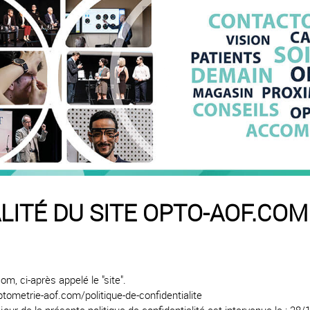
LITÉ DU SITE OPTO-AOF.COM
om, ci-après appelé le "site".
optometrie-aof.com/politique-de-confidentialite