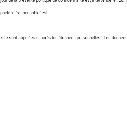
 jour de la présente politique de confidentialité est intervenue le : 28
pelé le "responsable" est:
du site sont appelées ci-après les "données personnelles". Les donnée