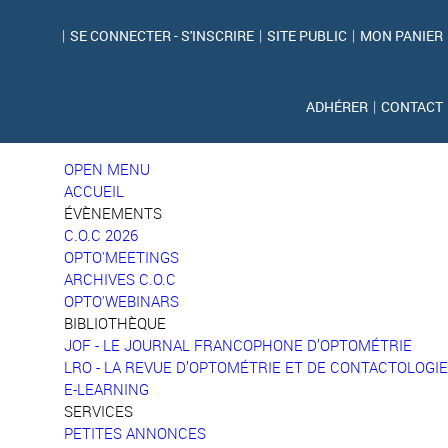
|
SE CONNECTER - S'INSCRIRE
|
SITE PUBLIC
|
MON PANIER
ADHÉRER
|
CONTACT
OPEN MENU
ACCUEIL
ÉVÈNEMENTS
C.O.C 2026
OPTO'MEETINGS
ARCHIVES C.O.C
OPTO'WEBINARS
BIBLIOTHÈQUE
JOF - LE JOURNAL FRANCOPHONE D’OPTOMÉTRIE
LRO - LA REVUE D’OPTOMÉTRIE ET DE CONTACTOLOGIE
E-LEARNING
SERVICES
PETITES ANNONCES