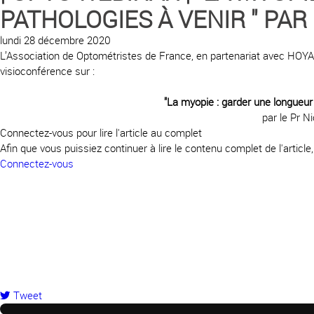
PATHOLOGIES À VENIR " PAR
lundi 28 décembre 2020
L’Association de Optométristes de France, en partenariat avec HOYA V
visioconférence sur :
"La myopie : garder une longueur 
par le Pr 
Connectez-vous pour lire l'article au complet
Afin que vous puissiez continuer à lire le contenu complet de l'articl
Connectez-vous
Tweet
pinterest