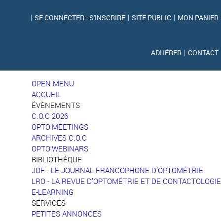
|
SE CONNECTER - S'INSCRIRE
|
SITE PUBLIC
|
MON PANIER
ADHÉRER
|
CONTACT
OPEN MENU
ACCUEIL
ÉVÈNEMENTS
C.O.C 2026
OPTO'MEETINGS
ARCHIVES C.O.C
OPTO'WEBINARS
BIBLIOTHÈQUE
JOF - LE JOURNAL FRANCOPHONE D’OPTOMÉTRIE
LRO - LA REVUE D’OPTOMÉTRIE ET DE CONTACTOLOGIE
E-LEARNING
SERVICES
PETITES ANNONCES