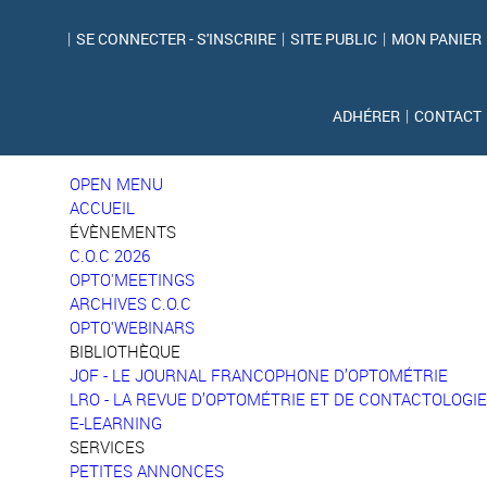
|
SE CONNECTER - S'INSCRIRE
|
SITE PUBLIC
|
MON PANIER
ADHÉRER
|
CONTACT
OPEN MENU
ACCUEIL
ÉVÈNEMENTS
C.O.C 2026
OPTO'MEETINGS
ARCHIVES C.O.C
OPTO'WEBINARS
BIBLIOTHÈQUE
JOF - LE JOURNAL FRANCOPHONE D’OPTOMÉTRIE
LRO - LA REVUE D’OPTOMÉTRIE ET DE CONTACTOLOGIE
E-LEARNING
SERVICES
PETITES ANNONCES