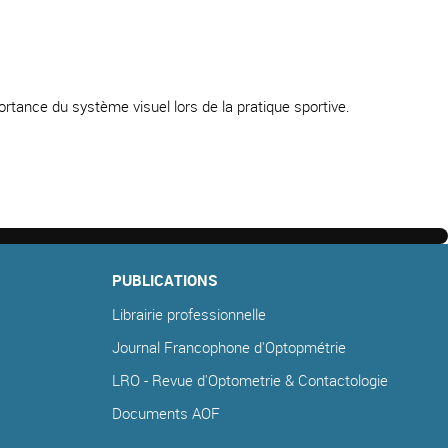
ortance du système visuel lors de la pratique sportive.
PUBLICATIONS
Librairie professionnelle
Journal Francophone d'Optopmétrie
LRO - Revue d'Optometrie & Contactologie
Documents AOF