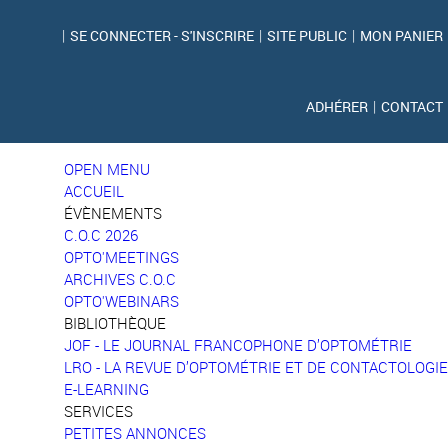
|
SE CONNECTER - S'INSCRIRE
|
SITE PUBLIC
|
MON PANIER
ADHÉRER
|
CONTACT
OPEN MENU
ACCUEIL
ÉVÈNEMENTS
C.O.C 2026
OPTO'MEETINGS
ARCHIVES C.O.C
OPTO'WEBINARS
BIBLIOTHÈQUE
JOF - LE JOURNAL FRANCOPHONE D’OPTOMÉTRIE
LRO - LA REVUE D’OPTOMÉTRIE ET DE CONTACTOLOGIE
E-LEARNING
SERVICES
PETITES ANNONCES