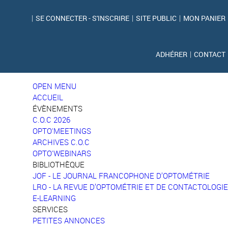
|
SE CONNECTER - S'INSCRIRE
|
SITE PUBLIC
|
MON PANIER
ADHÉRER
|
CONTACT
OPEN MENU
ACCUEIL
ÉVÈNEMENTS
C.O.C 2026
OPTO'MEETINGS
ARCHIVES C.O.C
OPTO'WEBINARS
BIBLIOTHÈQUE
JOF - LE JOURNAL FRANCOPHONE D’OPTOMÉTRIE
LRO - LA REVUE D’OPTOMÉTRIE ET DE CONTACTOLOGIE
E-LEARNING
SERVICES
PETITES ANNONCES