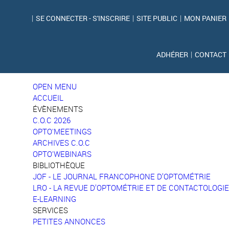
|
SE CONNECTER - S'INSCRIRE
|
SITE PUBLIC
|
MON PANIER
ADHÉRER
|
CONTACT
OPEN MENU
ACCUEIL
ÉVÈNEMENTS
C.O.C 2026
OPTO'MEETINGS
ARCHIVES C.O.C
OPTO'WEBINARS
BIBLIOTHÈQUE
JOF - LE JOURNAL FRANCOPHONE D’OPTOMÉTRIE
LRO - LA REVUE D’OPTOMÉTRIE ET DE CONTACTOLOGIE
E-LEARNING
SERVICES
PETITES ANNONCES