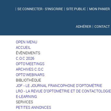
|
SE CONNECTER - S'INSCRIRE
|
SITE PUBLIC
|
MON PANIER
ADHÉRER
|
CONTACT
OPEN MENU
ACCUEIL
ÉVÈNEMENTS
C.O.C 2026
OPTO'MEETINGS
ARCHIVES C.O.C
OPTO'WEBINARS
BIBLIOTHÈQUE
JOF - LE JOURNAL FRANCOPHONE D’OPTOMÉTRIE
LRO - LA REVUE D’OPTOMÉTRIE ET DE CONTACTOLOGIE
E-LEARNING
SERVICES
PETITES ANNONCES