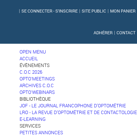
|
SE CONNECTER - S'INSCRIRE
|
SITE PUBLIC
|
MON PANIER
ADHÉRER
|
CONTACT
OPEN MENU
ACCUEIL
ÉVÈNEMENTS
C.O.C 2026
OPTO'MEETINGS
ARCHIVES C.O.C
OPTO'WEBINARS
BIBLIOTHÈQUE
JOF - LE JOURNAL FRANCOPHONE D’OPTOMÉTRIE
LRO - LA REVUE D’OPTOMÉTRIE ET DE CONTACTOLOGIE
E-LEARNING
SERVICES
PETITES ANNONCES