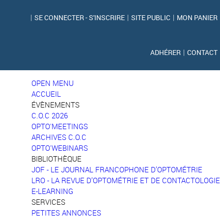
|
SE CONNECTER - S'INSCRIRE
|
SITE PUBLIC
|
MON PANIER
ADHÉRER
|
CONTACT
OPEN MENU
ACCUEIL
ÉVÈNEMENTS
C.O.C 2026
OPTO'MEETINGS
ARCHIVES C.O.C
OPTO'WEBINARS
BIBLIOTHÈQUE
JOF - LE JOURNAL FRANCOPHONE D’OPTOMÉTRIE
LRO - LA REVUE D’OPTOMÉTRIE ET DE CONTACTOLOGIE
E-LEARNING
SERVICES
PETITES ANNONCES