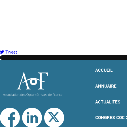
Tweet
pinterest
ACCUEIL
ANNUAIRE
ACTUALITES
CONGRES COC 