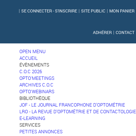
|
SE CONNECTER - S'INSCRIRE
|
SITE PUBLIC
|
MON PANIER
ADHÉRER
|
CONTACT
OPEN MENU
ACCUEIL
ÉVÈNEMENTS
C.O.C 2026
OPTO'MEETINGS
ARCHIVES C.O.C
OPTO'WEBINARS
BIBLIOTHÈQUE
JOF - LE JOURNAL FRANCOPHONE D’OPTOMÉTRIE
LRO - LA REVUE D’OPTOMÉTRIE ET DE CONTACTOLOGIE
E-LEARNING
SERVICES
PETITES ANNONCES