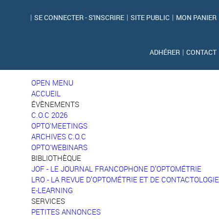
|
SE CONNECTER - S'INSCRIRE
|
SITE PUBLIC
|
MON PANIER
ADHÉRER
|
CONTACT
OPEN MENU
ACCUEIL
ÉVÈNEMENTS
C.O.C 2026
OPTO'MEETINGS
ARCHIVES C.O.C
OPTO'WEBINARS
BIBLIOTHÈQUE
JOF - LE JOURNAL FRANCOPHONE D’OPTOMÉTRIE
LRO - LA REVUE D’OPTOMÉTRIE ET DE CONTACTOLOGIE
E-LEARNING
SERVICES
PETITES ANNONCES